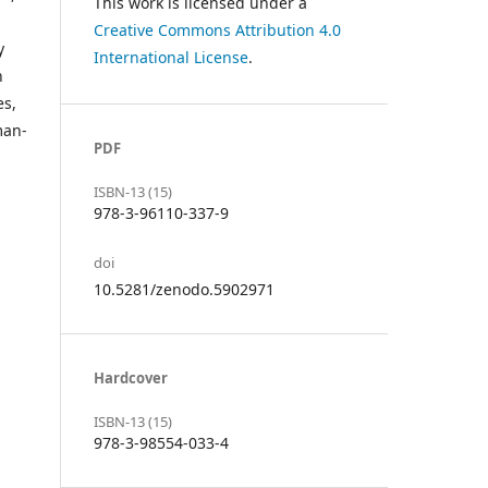
This work is licensed under a
Creative Commons Attribution 4.0
y
International License
.
h
es,
man-
PDF
ISBN-13 (15)
978-3-96110-337-9
doi
10.5281/zenodo.5902971
Hardcover
ISBN-13 (15)
978-3-98554-033-4