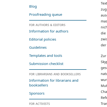
Tex
Blog
zug
Proofreading queue
aus
mas
For authors & editors
nic
Information for authors
die
zwi
Editorial policies
der
Guidelines
Templates and tools
Zur
Sky
Submission checklist
ges
nat
For librarians and booksellers
wur
Information for librarians and
booksellers
Mut
Cha
Sponsors
Ref
For activists
Tra