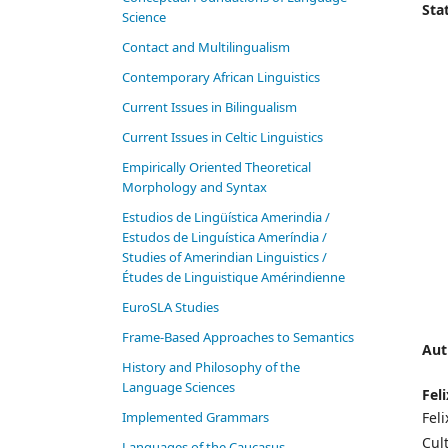
Stat
Science
Contact and Multilingualism
Contemporary African Linguistics
Current Issues in Bilingualism
Current Issues in Celtic Linguistics
Empirically Oriented Theoretical
Morphology and Syntax
Estudios de Lingüística Amerindia /
Estudos de Linguística Ameríndia /
Studies of Amerindian Linguistics /
Études de Linguistique Amérindienne
EuroSLA Studies
Frame-Based Approaches to Semantics
Aut
History and Philosophy of the
Language Sciences
Fel
Im­ple­ment­ed Gram­mars
Fel
Cul
Languages of the Caucasus