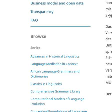
han
Business model and open data
mit
Transparency
Sky
FAQ
Das
Ver
Browse
der
Unt
Series
spr
Advances in Historical Linguistics
Sch
neu
Language Mediation in Context
Ver
African Language Grammars and
mit
Dictionaries
MÜ 
Classics in Linguistics
Comprehensive Grammar Library
Der
Computational Models of Language
Evolution
Conceptual Foundations of Language