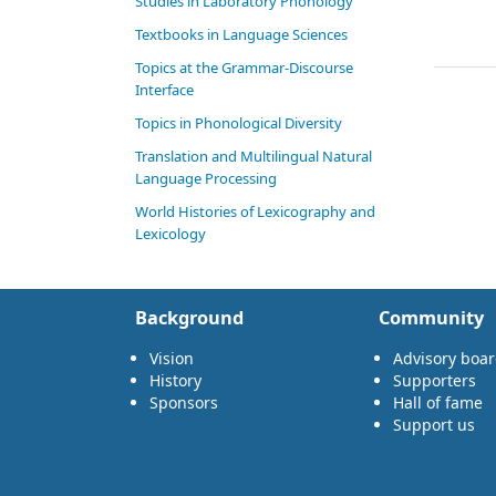
Studies in Laboratory Phonology
Textbooks in Language Sciences
Topics at the Grammar-Discourse
Interface
Topics in Phonological Diversity
Translation and Multilingual Natural
Language Processing
World Histories of Lexicography and
Lexicology
Background
Community
Vision
Advisory boa
History
Supporters
Sponsors
Hall of fame
Support us