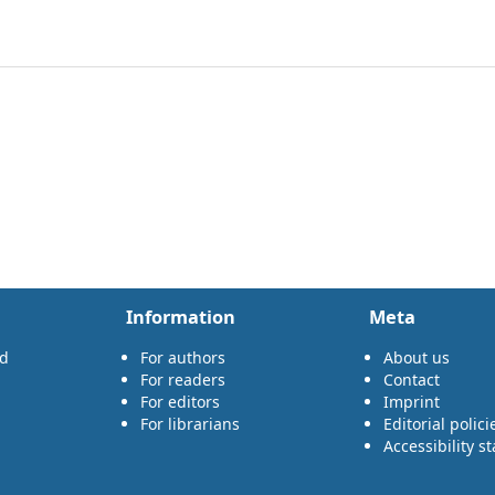
Information
Meta
rd
For authors
About us
For readers
Contact
For editors
Imprint
For librarians
Editorial polici
Accessibility s