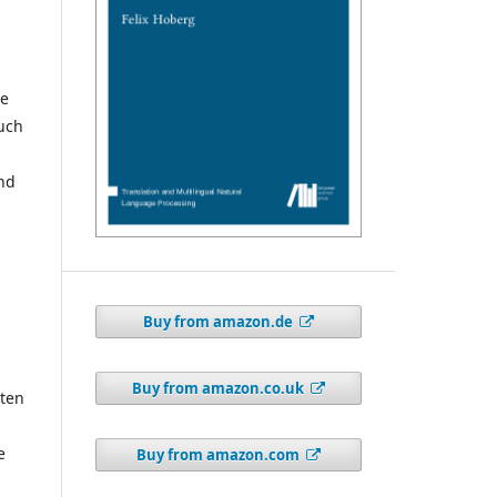
ie
uch
nd
Buy from amazon.de
Buy from amazon.co.uk
zten
e
Buy from amazon.com