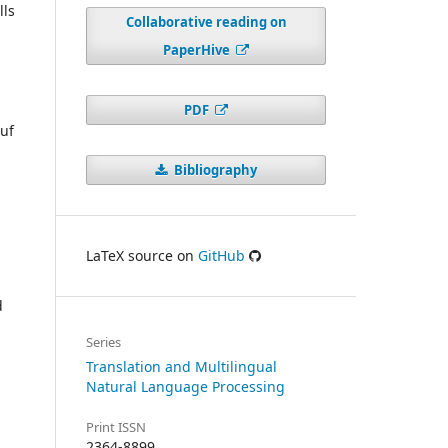
lls
Collaborative reading on
PaperHive
PDF
uf
Bibliography
LaTeX source on
GitHub
d
Series
Translation and Multilingual
Natural Language Processing
Print ISSN
2364-8899