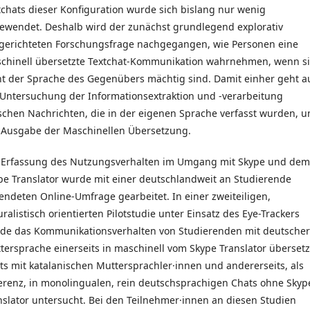
tchats dieser Konfiguration wurde sich bislang nur wenig
ewendet. Deshalb wird der zunächst grundlegend explorativ
gerichteten Forschungsfrage nachgegangen, wie Personen eine
chinell übersetzte Textchat-Kommunikation wahrnehmen, wenn s
ht der Sprache des Gegenübers mächtig sind. Damit einher geht a
 Untersuchung der Informationsextraktion und -verarbeitung
schen Nachrichten, die in der eigenen Sprache verfasst wurden, u
 Ausgabe der Maschinellen Übersetzung.
 Erfassung des Nutzungsverhalten im Umgang mit Skype und dem
pe Translator wurde mit einer deutschlandweit an Studierende
endeten Online-Umfrage gearbeitet. In einer zweiteiligen,
uralistisch orientierten Pilotstudie unter Einsatz des Eye-Trackers
de das Kommunikationsverhalten von Studierenden mit deutscher
tersprache einerseits in maschinell vom Skype Translator überset
ts mit katalanischen Muttersprachler·innen und andererseits, als
erenz, in monolingualen, rein deutschsprachigen Chats ohne Skyp
nslator untersucht. Bei den Teilnehmer·innen an diesen Studien