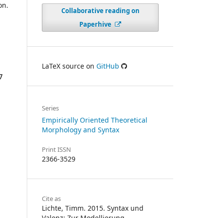
on.
Collaborative reading on
Paperhive
LaTeX source on
GitHub
Series
Empirically Oriented Theoretical
Morphology and Syntax
Print ISSN
2366-3529
Cite as
Lichte, Timm. 2015. Syntax und
Valenz: Zur Modellierung