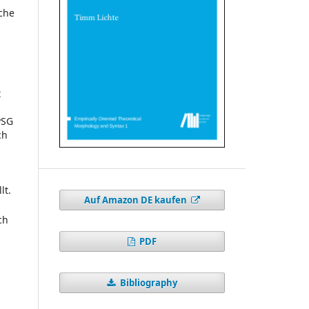
che
t
PSG
ch
lt.
Auf Amazon DE kaufen
ch
PDF
Bibliography