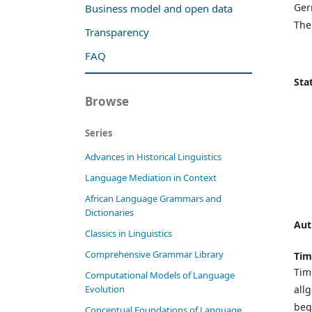
Ger
Business model and open data
The
Transparency
FAQ
Stat
Browse
Series
Advances in Historical Linguistics
Language Mediation in Context
African Language Grammars and
Dictionaries
Aut
Classics in Linguistics
Comprehensive Grammar Library
Tim
Tim
Computational Models of Language
all
Evolution
beg
Conceptual Foundations of Language