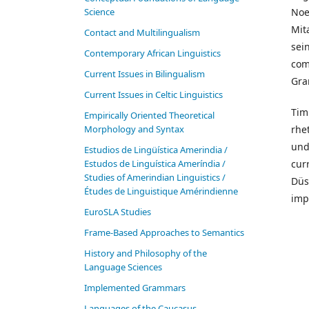
Noe
Science
Mit
Contact and Multilingualism
sei
Contemporary African Linguistics
com
Current Issues in Bilingualism
Gra
Current Issues in Celtic Linguistics
Tim
Empirically Oriented Theoretical
rhe
Morphology and Syntax
und
Estudios de Lingüística Amerindia /
cur
Estudos de Linguística Ameríndia /
Studies of Amerindian Linguistics /
Düs
Études de Linguistique Amérindienne
imp
EuroSLA Studies
Frame-Based Approaches to Semantics
History and Philosophy of the
Language Sciences
Im­ple­ment­ed Gram­mars
Languages of the Caucasus