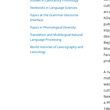
Studies in Laboratory Phonology
cul
Textbooks in Language Sciences
arc
Topics at the Grammar-Discourse
Kil
Interface
pub
Topics in Phonological Diversity
esp
Translation and Multilingual Natural
des
Language Processing
Baj
World Histories of Lexicography and
Mix
Lexicology
Fac
pro
A na
mot
was
cul
New
a Ph
196