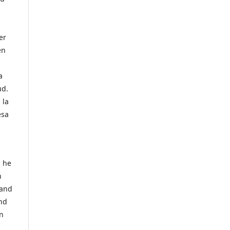
er
en
a
ud.
 la
esa
, he
n
 and
and
In