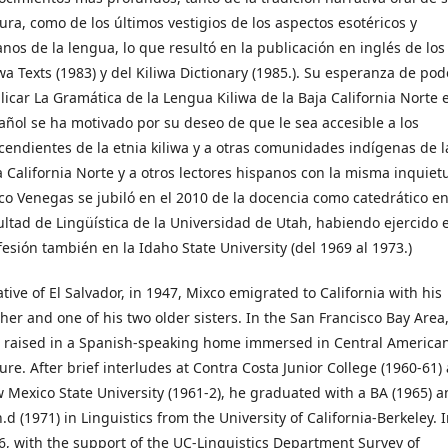
tura, como de los últimos vestigios de los aspectos esotéricos y
anos de la lengua, lo que resultó en la publicación en inglés de los
iwa Texts (1983) y del Kiliwa Dictionary (1985.). Su esperanza de pod
licar La Gramática de la Lengua Kiliwa de la Baja California Norte 
añol se ha motivado por su deseo de que le sea accesible a los
cendientes de la etnia kiliwa y a otras comunidades indígenas de l
a California Norte y a otros lectores hispanos con la misma inquiet
co Venegas se jubiló en el 2010 de la docencia como catedrático en
ultad de Lingüística de la Universidad de Utah, habiendo ejercido 
fesión también en la Idaho State University (del 1969 al 1973.)
tive of El Salvador, in 1947, Mixco emigrated to California with his
her and one of his two older sisters. In the San Francisco Bay Area
 raised in a Spanish-speaking home immersed in Central America
ture. After brief interludes at Contra Costa Junior College (1960-61)
 Mexico State University (1961-2), he graduated with a BA (1965) 
.d (1971) in Linguistics from the University of California-Berkeley. 
6, with the support of the UC-Linguistics Department Survey of