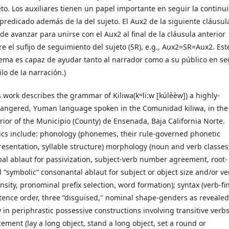
eto. Los auxiliares tienen un papel importante en seguir la continu
 predicado además de la del sujeto. El Aux2 de la siguiente cláusul
de avanzar para unirse con el Aux2 al final de la cláusula anterior
re el sufijo de seguimiento del sujeto (SR), e.g., Aux2=SR=Aux2. Est
tema es capaz de ayudar tanto al narrador como a su público en se
ilo de la narración.)
s work describes the grammar of Kiliwa(kʷli:w [kúlèèw]) a highly-
angered, Yuman language spoken in the Comunidad kiliwa, in the
erior of the Municipio (County) de Ensenada, Baja California Norte.
ics include: phonology (phonemes, their rule-governed phonetic
resentation, syllable structure) morphology (noun and verb classes
bal ablaut for passivization, subject-verb number agreement, root-
al “symbolic” consonantal ablaut for subject or object size and/or ve
ensity, pronominal prefix selection, word formation); syntax (verb-fi
tence order, three “disguised," nominal shape-genders as revealed
y in periphrastic possessive constructions involving transitive verbs
cement (lay a long object, stand a long object, set a round or