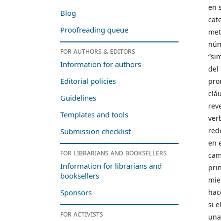
en s
Blog
cat
Proofreading queue
met
núm
For authors & editors
“si
Information for authors
del 
Editorial policies
pron
clá
Guidelines
rev
Templates and tools
ver
redo
Submission checklist
en 
For librarians and booksellers
cam
Information for librarians and
prin
booksellers
mie
hac
Sponsors
si 
For activists
una