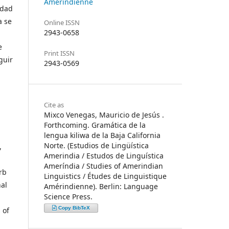
Amérindienne
idad
a se
Online ISSN
2943-0658
e
Print ISSN
guir
2943-0569
Cite as
Mixco Venegas, Mauricio de Jesús .
Forthcoming. Gramática de la
lengua kiliwa de la Baja California
Norte. (Estudios de Lingüística
,
Amerindia / Estudos de Linguística
Ameríndia / Studies of Amerindian
rb
Linguistics / Études de Linguistique
nal
Amérindienne). Berlin: Language
Science Press.
Copy BibTeX
 of