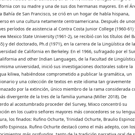
ifornia con su madre y una de sus dos hermanas mayores. En el Ár
la Bahía de San Francisco, se crió en un hogar de habla hispana,
erso en una cultura netamente centroamericana. Después de uno
ves períodos de asistencia al Contra Costa Junior College (1960-61) 
ew Mexico State University (1961-2), se recibió con los títulos del B
5) y del doctorado, Ph.d (1971), en la carrera de la Lingüística de l
versidad de California en Berkeley. En el 1966, sufragado por el Su
California and other Indian Languages, de la Facultad de Lingüístic
 misma universidad, inició sus investigaciones doctorales sobre la
gua kiliwa, habiéndose comprometido a publicar la gramática, un
cionario y una colección de textos en este idioma tan gravemente
nazado por la extinción, único miembro de la rama considerada 
más divergente de la tres de la familia yumana (Miller 2018). De
erdo al acostumbrado proceder del Survey, Mixco concentró su
nción en los cuatro señores mayores más conocedores se su lengu
tura, los finados: Rufino Ochurte, Trinidad Ochurte, Braulio Espinoz
olfo Espinoza. Rufino Ochurte destacó como el más adepto, con lo
ocimientos más profundos, tanto de la tradición narrativa oral de 