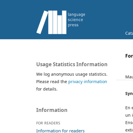
Cat
Fo
Usage Statistics Information
We log anonymous usage statistics.
Mau
Please read the
privacy information
for details.
Syn
En 
Information
un 
Ens
For readers
ext
Information for readers