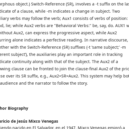
rphous object.) Switch-Reference (SR), involves a -t suffix on the la
dicate of a clause, while -m indicates a change in subject. Two
liary verbs may follow the verb; Aux1 consists of verbs of position: 
nd, lie; while Aux2 verbs are "Behavioral Verbs:" be, say, do. AUX1 
without Aux2, can express the progressive aspect, while Aux2
urring alone indicates a perfective reading. In narrative discourse,
ether with the Switch-Reference (SR) suffixes (-t ’same subject;’ -m
ferent subject’), the auxiliaries play an important role in tracking
dicate continuity along with that of the subject. The Aux2 of a
lowing clause can be fronted to join the clause-final Aux2 of the pri
use over its SR suffix, e.g., Aux2=SR=Aux2. This system may help bo
 audience and the narrator to follow the story.
hor Biography
ricio de Jesús Mixco Venegas
iendo nacido en El Salvador, en el 1947, Mixco Venegas emigró a