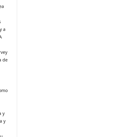
ea
s
y a
A
a
rvey
a de
como
a y
a y
s
su