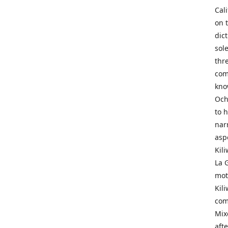
Cal
on 
dic
sol
thr
com
kno
Och
to 
narr
asp
Kil
La 
mot
Kil
com
Mix
aft