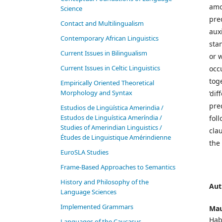
amo
Science
pre
Contact and Multilingualism
auxi
Contemporary African Linguistics
sta
Current Issues in Bilingualism
or 
Current Issues in Celtic Linguistics
occ
tog
Empirically Oriented Theoretical
Morphology and Syntax
‘dif
pre
Estudios de Lingüística Amerindia /
Estudos de Linguística Ameríndia /
fol
Studies of Amerindian Linguistics /
cla
Études de Linguistique Amérindienne
the
EuroSLA Studies
Frame-Based Approaches to Semantics
History and Philosophy of the
Aut
Language Sciences
Im­ple­ment­ed Gram­mars
Mau
Hab
Languages of the Caucasus