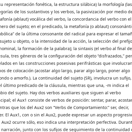
u representación fonética, la estructura silábica) la morfología (las
egorías de los sustantivos y los verbos, la pasivización por medio de
afonía (ablaut) vocálica del verbo, la concordancia del verbo con el
ero del sujeto; en el predicado, la metafonía (o ablaut) consonánt
mbólica” de la última consonante del radical para expresar el tama
sujeto u objeto, o la intensidad de la acción, la selección del prefij
ominal, la formación de la palabra); la sintaxis (el verbo al final d
usula, tres géneros de la configuración del objeto “disfrazados,” pe
elados en las construcciones posesivas perifrásticas que involucran
bos de colocación (acostar algo largo, parar algo largo, poner algo
ndo o amorfo.). La continuidad del sujeto (SR), involucra un sufijo, 
el último predicado de la cláusula, mientras que una, -m indica el
bio del sujeto. Hay dos verbos auxiliares que siguen al verbo
cipal; el Aux1 consiste de verbos de posición: sentar, parar, acostar
ntras que los del Aux2 son “Verbs de Comportamiento:” ser, decir,
er. El Aux1, con o sin el Aux2, puede expresar un aspecto progresiv
el Aux2 ocurre sólo, eso indica una interpretación perfectiva. Duran
 narración, junto con los sufijos de seguimiento de la continuidad 