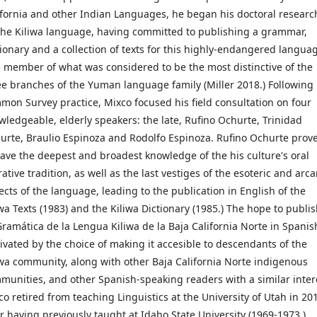
ifornia and other Indian Languages, he began his doctoral researc
the Kiliwa language, having committed to publishing a grammar,
tionary and a collection of texts for this highly-endangered langua
e member of what was considered to be the most distinctive of the
ee branches of the Yuman language family (Miller 2018.) Following
mon Survey practice, Mixco focused his field consultation on four
wledgeable, elderly speakers: the late, Rufino Ochurte, Trinidad
urte, Braulio Espinoza and Rodolfo Espinoza. Rufino Ochurte prov
have the deepest and broadest knowledge of the his culture's oral
ative tradition, as well as the last vestiges of the esoteric and arc
ects of the language, leading to the publication in English of the
iwa Texts (1983) and the Kiliwa Dictionary (1985.) The hope to publi
Gramática de la Lengua Kiliwa de la Baja California Norte in Spanish
ivated by the choice of making it accesible to descendants of the
iwa community, along with other Baja California Norte indigenous
munities, and other Spanish-speaking readers with a similar inter
co retired from teaching Linguistics at the University of Utah in 20
er having previously taught at Idaho State University (1969-1973.)