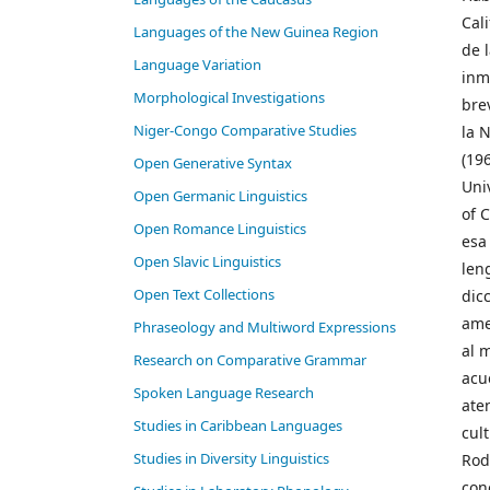
Cal
Languages of the New Guinea Region
de 
Language Variation
inm
Morphological Investigations
bre
Niger-Congo Comparative Studies
la N
(196
Open Generative Syntax
Uni
Open Germanic Linguistics
of 
Open Romance Linguistics
esa
Open Slavic Linguistics
len
Open Text Collections
dic
ame
Phraseology and Multiword Expressions
al 
Research on Comparative Grammar
acu
Spoken Language Research
ate
Studies in Caribbean Languages
cul
Studies in Diversity Linguistics
Rod
con