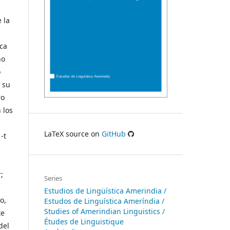
 la
ica
ño
o
e su
ro
 los
LaTeX source on
GitHub
-t
;
Series
Estudios de Lingüística Amerindia /
o,
Estudos de Linguística Ameríndia /
Studies of Amerindian Linguistics /
te
Études de Linguistique
del