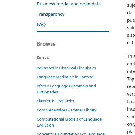
Business model and open data
suj
del
Transparency
pue
FAQ
sob
sis
el h
Browse
Thi
Series
end
Advances in Historical Linguistics
int
Language Mediation in Context
Top
African Language Grammars and
rep
Dictionaries
ver
Classics in Linguistics
fin
int
Comprehensive Grammar Library
sen
Computational Models of Language
onl
Evolution
pla
Conceptual Foundations of Language