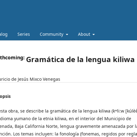
alog
Series
Community
About
rthcoming:
Gramática de la lengua kiliwa 
ricio de Jesús Mixco Venegas
opsis
esta obra, se describe la gramática de la lengua kiliwa (kʷli:w [kúlè
idioma yumano de la etnia kiliwa, en el interior del Municipio de
enada, Baja California Norte, lengua gravemente amenazada por l
inción. Los temas incluyen: la fonología (fonemas, regidos por regl