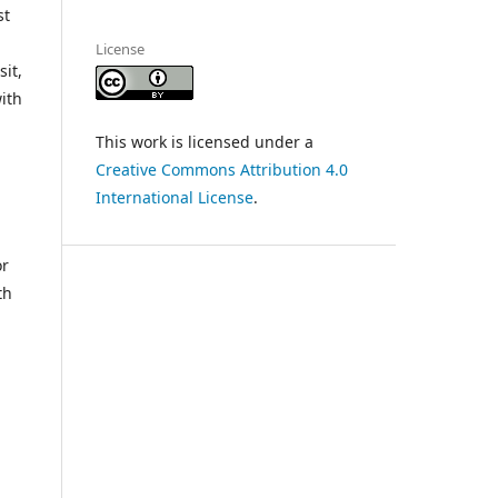
st
License
sit,
with
This work is licensed under a
Creative Commons Attribution 4.0
International License
.
or
th