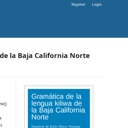
Register
Login
de la Baja California Norte
èw])
a
as